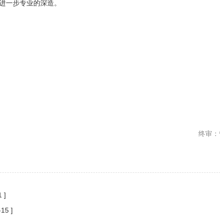
进一步专业的深造。
终审：
 ]
-15 ]